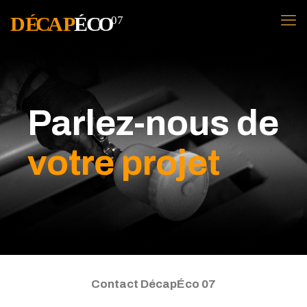
Parlez-nous de
votre projet
Contact DécapÉco 07